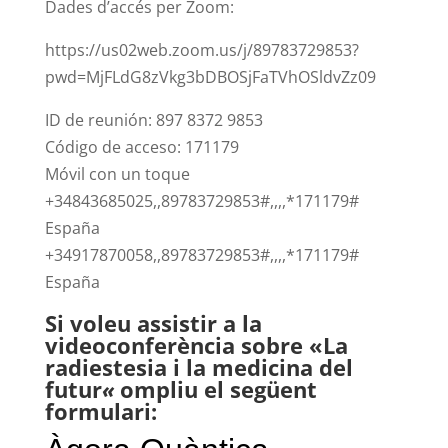
Dades d’accés per Zoom:
https://us02web.zoom.us/j/89783729853?
pwd=MjFLdG8zVkg3bDBOSjFaTVhOSldvZz09
ID de reunión: 897 8372 9853
Código de acceso: 171179
Móvil con un toque
+34843685025,,89783729853#,,,,*171179#
España
+34917870058,,89783729853#,,,,*171179#
España
Si voleu assistir a la
videoconferència sobre «La
radiestesia i la medicina del
futur
«
ompliu el següent
formulari: