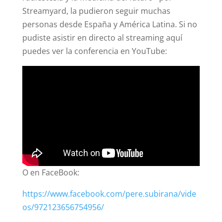
Streamyard, la pudieron seguir muchas
personas desde España y América Latina. Si no
pudiste asistir en directo al streaming aquí
puedes ver la conferencia en YouTube:
O en FaceBook:
https://www.facebook.com/pere.subirana/vide
os/972123656754956/