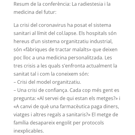
Resum de la conferència: La radiestesia i la
medicina del futur:
La crisi del coronavirus ha posat el sistema
sanitari al límit del col.lapse. Els hospitals són
hereus d’un sistema organitzatiu industrial,
són «fàbriques de tractar malalts» que deixen
poc lloc a una medicina personalitzada. Les
tres crisis a les quals s’enfronta actualment la
sanitat tal i com la coneixem són:
– Crisi del model organitzatiu.
– Una crisi de confiança. Cada cop més gent es
pregunta: «Al servei de qui estan els metges?» i
«A canvi de què una farmacèutica paga diners,
viatges i altres regals a sanitaris?» El metge de
família desapareix engolit per protocols
inexplicables.