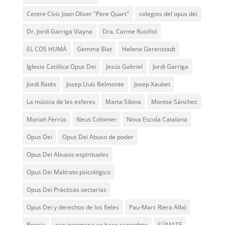
Centre Cívic Joan Oliver "Pere Quart"
colegios del opus dei
Dr. Jordi Garriga Viayna
Dra. Carme Rusiñol
EL COS HUMÀ
Gemma Blat
Helena Gerenstadt
Iglesia Católica Opus Dei
Jesús Gabriel
Jordi Garriga
Jordi Ratès
Josep Lluís Belmonte
Josep Xaubet
La música de les esferes
Marta Sibina
Montse Sánchez
Moriah Ferrús
Neus Colomer
Nova Escola Catalana
Opus Dei
Opus Dei Abuso de poder
Opus Dei Abusos espirituales
Opus Dei Maltrato psicológico
Opus Dei Prácticas sectarias
Opus Dei y derechos de los fieles
Pau-Marc Riera Albó
Poesia
san josemaria se hace sacerdote
SÚMATE