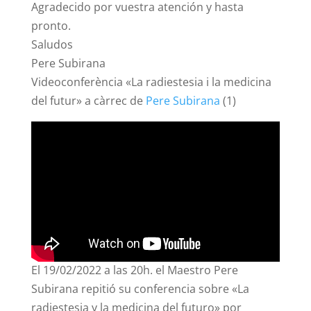
Agradecido por vuestra atención y hasta
pronto.
Saludos
Pere Subirana
Videoconferència «La radiestesia i la medicina
del futur» a càrrec de
Pere Subirana
(1)
El 19/02/2022 a las 20h. el Maestro Pere
Subirana repitió su conferencia sobre «La
radiestesia y la medicina del futuro» por