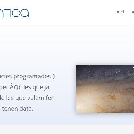
Inici
ncies programades (i
er ÀQ), les que ja
ó de les que volem fer
 tenen data.