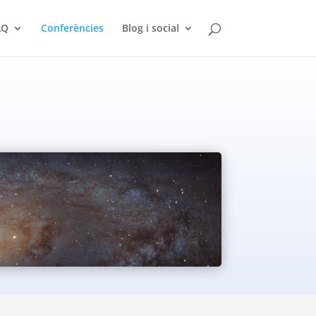
ÀQ
Conferències
Blog i social