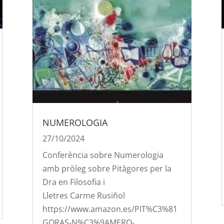
NUMEROLOGIA
27/10/2024
Conferència sobre Numerologia
amb pròleg sobre Pitàgores per la
Dra en Filosofia i
Lletres Carme Rusiñol
https://www.amazon.es/PIT%C3%81
GORAS-N%C3%9AMERO-