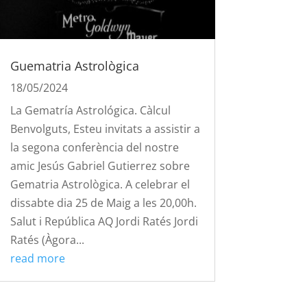
Guematria Astrològica
18/05/2024
La Gematría Astrológica. Càlcul
Benvolguts, Esteu invitats a assistir a
la segona conferència del nostre
amic Jesús Gabriel Gutierrez sobre
Gematria Astrològica. A celebrar el
dissabte dia 25 de Maig a les 20,00h.
Salut i República AQ Jordi Ratés Jordi
Ratés (Àgora...
read more