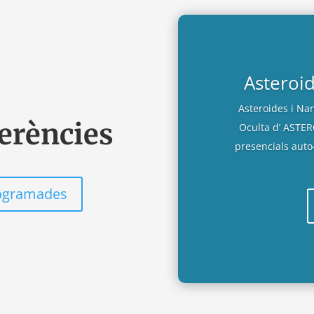
Asteroi
Asteroides i Nan
erències
Oculta d’ ASTE
presencials auto-
rogramades