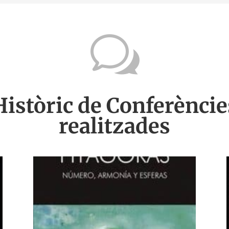
w
Històric de Conferèncie
realitzades