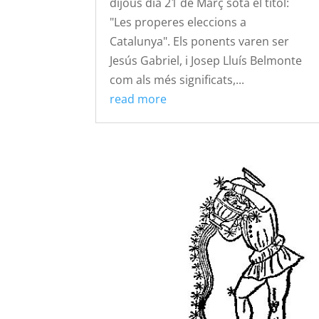
dijous dia 21 de Març sota el títol:
"Les properes eleccions a
Catalunya". Els ponents varen ser
Jesús Gabriel, i Josep Lluís Belmonte
com als més significats,...
read more