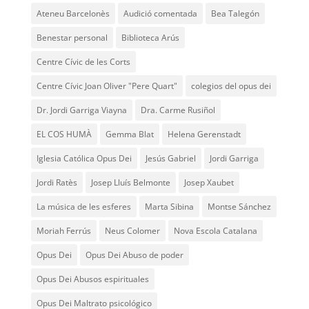
Ateneu Barcelonès
Audició comentada
Bea Talegón
Benestar personal
Biblioteca Arús
Centre Cívic de les Corts
Centre Cívic Joan Oliver "Pere Quart"
colegios del opus dei
Dr. Jordi Garriga Viayna
Dra. Carme Rusiñol
EL COS HUMÀ
Gemma Blat
Helena Gerenstadt
Iglesia Católica Opus Dei
Jesús Gabriel
Jordi Garriga
Jordi Ratès
Josep Lluís Belmonte
Josep Xaubet
La música de les esferes
Marta Sibina
Montse Sánchez
Moriah Ferrús
Neus Colomer
Nova Escola Catalana
Opus Dei
Opus Dei Abuso de poder
Opus Dei Abusos espirituales
Opus Dei Maltrato psicológico