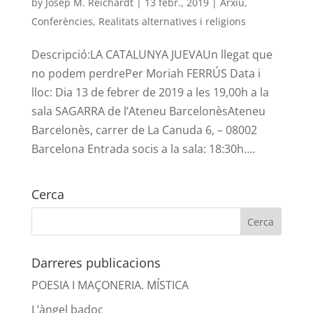
by
Josep M. Reichardt
|
13 febr., 2019
|
Arxiu
,
Conferències
,
Realitats alternatives i religions
Descripció:LA CATALUNYA JUEVAUn llegat que
no podem perdrePer Moriah FERRÚS Data i
lloc: Dia 13 de febrer de 2019 a les 19,00h a la
sala SAGARRA de l’Ateneu BarcelonèsAteneu
Barcelonès, carrer de La Canuda 6, – 08002
Barcelona Entrada socis a la sala: 18:30h....
Cerca
Darreres publicacions
POESIA I MAÇONERIA. MÍSTICA
L’àngel badoc