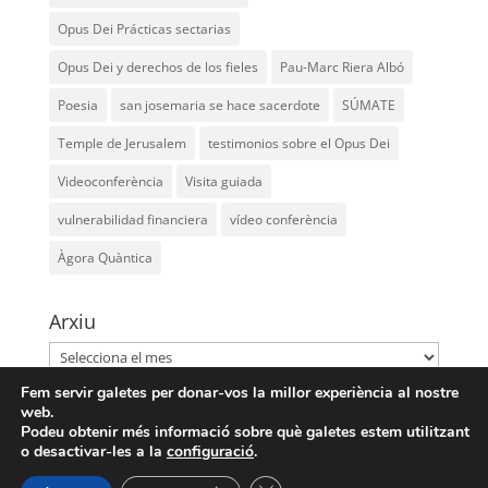
Opus Dei Prácticas sectarias
Opus Dei y derechos de los fieles
Pau-Marc Riera Albó
Poesia
san josemaria se hace sacerdote
SÚMATE
Temple de Jerusalem
testimonios sobre el Opus Dei
Videoconferència
Visita guiada
vulnerabilidad financiera
vídeo conferència
Àgora Quàntica
Arxiu
Arxiu
Fem servir galetes per donar-vos la millor experiència al nostre
web.
Podeu obtenir més informació sobre què galetes estem utilitzant
o desactivar-les a la
configuració
.
AGORA QUANTICA |
Avís Legal
|
Política de