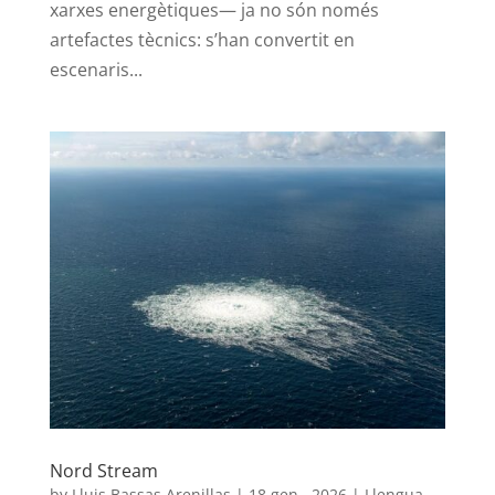
xarxes energètiques— ja no són només
artefactes tècnics: s’han convertit en
escenaris...
Nord Stream
by
Lluis Bassas Arenillas
|
18 gen., 2026
|
Llengua,