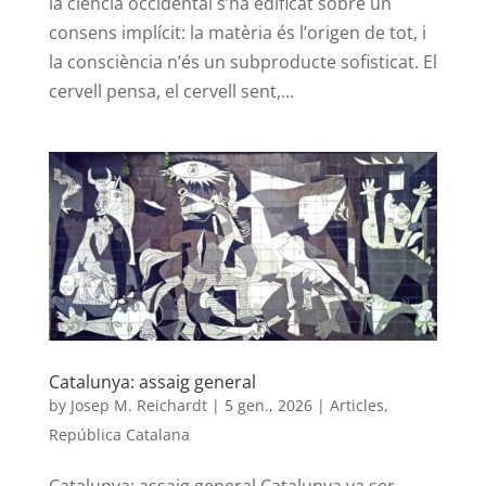
la ciència occidental s’ha edificat sobre un
consens implícit: la matèria és l’origen de tot, i
la consciència n’és un subproducte sofisticat. El
cervell pensa, el cervell sent,...
Catalunya: assaig general
by
Josep M. Reichardt
|
5 gen., 2026
|
Articles
,
República Catalana
Catalunya: assaig general Catalunya va ser