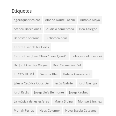
Etiquetes
agoraquantica.cat
Albano Dante Fachín
Antonio Moya
Ateneu Barcelonès
Audició comentada
Bea Talegón
Benestar personal
Biblioteca Arús
Centre Cívic de les Corts
Centre Cívic Joan Oliver "Pere Quart"
colegios del opus dei
Dr. Jordi Garriga Viayna
Dra. Carme Rusiñol
EL COS HUMÀ
Gemma Blat
Helena Gerenstadt
Iglesia Católica Opus Dei
Jesús Gabriel
Jordi Garriga
Jordi Ratès
Josep Lluís Belmonte
Josep Xaubet
La música de les esferes
Marta Sibina
Montse Sánchez
Moriah Ferrús
Neus Colomer
Nova Escola Catalana