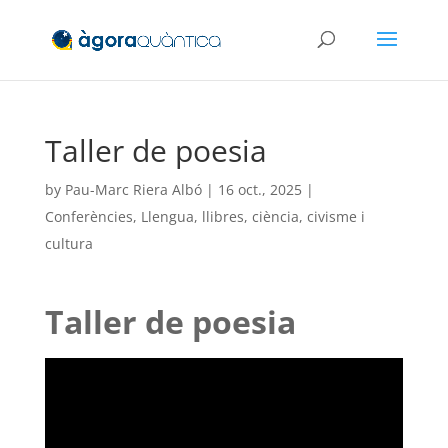
Taller de poesia
by
Pau-Marc Riera Albó
|
16 oct., 2025
|
Conferències
,
Llengua, llibres, ciència, civisme i
cultura
Taller de poesia