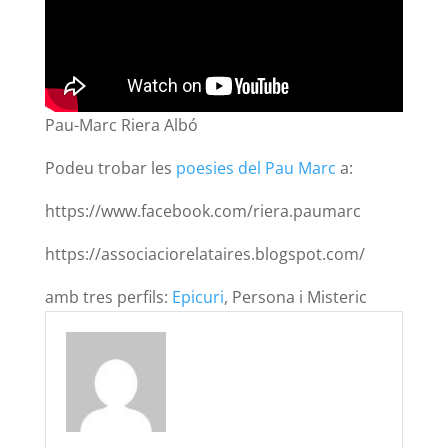
Pau-Marc Riera Albó
Podeu trobar les
poesies del Pau Marc
a:
https://www.facebook.com/riera.paumarc
https://associaciorelataires.blogspot.com/
amb tres perfils:
Epicuri
, Persona i Misteric