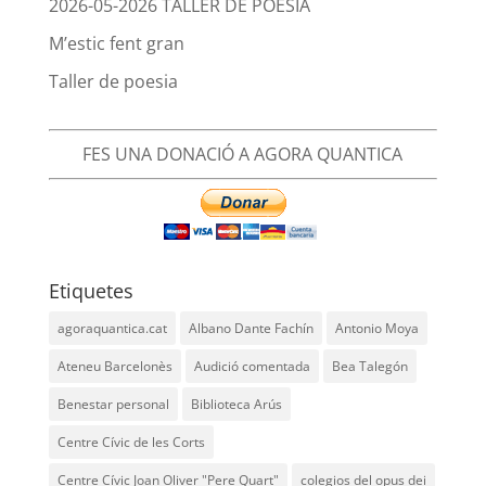
2026-05-2026 TALLER DE POESIA
M’estic fent gran
Taller de poesia
FES UNA DONACIÓ A AGORA QUANTICA
Etiquetes
agoraquantica.cat
Albano Dante Fachín
Antonio Moya
Ateneu Barcelonès
Audició comentada
Bea Talegón
Benestar personal
Biblioteca Arús
Centre Cívic de les Corts
Centre Cívic Joan Oliver "Pere Quart"
colegios del opus dei