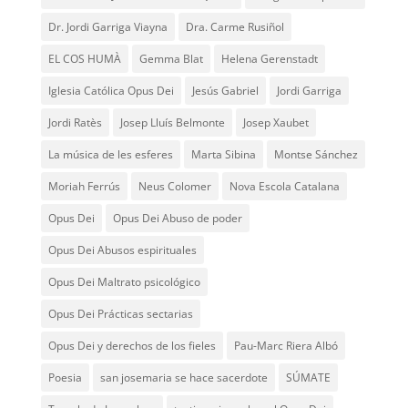
Dr. Jordi Garriga Viayna
Dra. Carme Rusiñol
EL COS HUMÀ
Gemma Blat
Helena Gerenstadt
Iglesia Católica Opus Dei
Jesús Gabriel
Jordi Garriga
Jordi Ratès
Josep Lluís Belmonte
Josep Xaubet
La música de les esferes
Marta Sibina
Montse Sánchez
Moriah Ferrús
Neus Colomer
Nova Escola Catalana
Opus Dei
Opus Dei Abuso de poder
Opus Dei Abusos espirituales
Opus Dei Maltrato psicológico
Opus Dei Prácticas sectarias
Opus Dei y derechos de los fieles
Pau-Marc Riera Albó
Poesia
san josemaria se hace sacerdote
SÚMATE